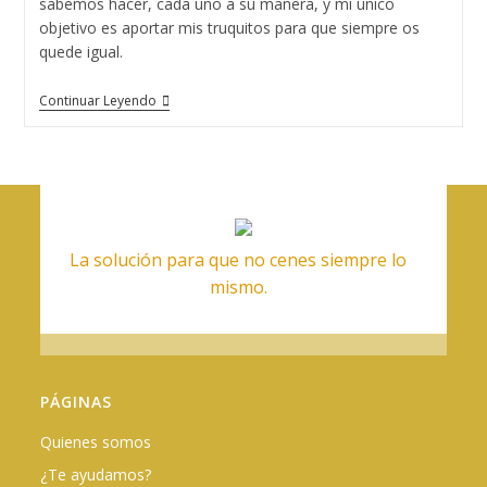
sabemos hacer, cada uno a su manera, y mi único
objetivo es aportar mis truquitos para que siempre os
quede igual.
Cómo
Continuar Leyendo
Hacer
Una
Tortilla
De
Patatas
De
Las
Buenas
La solución para que no cenes siempre lo
mismo.
PÁGINAS
Quienes somos
¿Te ayudamos?