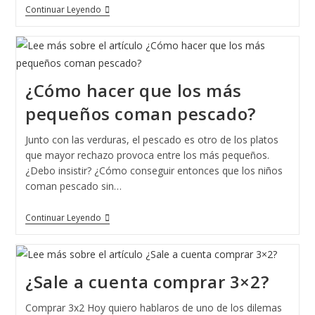
Las
Continuar Leyendo
3
Leyes
De
La
Cocina.
¿Cómo hacer que los más
pequeños coman pescado?
Junto con las verduras, el pescado es otro de los platos
que mayor rechazo provoca entre los más pequeños.
¿Debo insistir? ¿Cómo conseguir entonces que los niños
coman pescado sin…
¿Cómo
Continuar Leyendo
Hacer
Que
Los
Más
Pequeños
¿Sale a cuenta comprar 3×2?
Coman
Pescado?
Comprar 3x2 Hoy quiero hablaros de uno de los dilemas