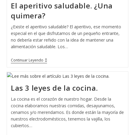
El aperitivo saludable. ¿Una
O
Compra
quimera?
In
Situ
¿Existe el aperitivo saludable? El aperitivo, ese momento
especial en el que disfrutamos de un pequeño entrante,
no debería estar reñido con la idea de mantener una
alimentación saludable. Los…
El
Continuar Leyendo
Aperitivo
Saludable.
¿Una
Quimera?
Las 3 leyes de la cocina.
La cocina es el corazón de nuestro hogar. Desde la
cocina elaboramos nuestras comidas, desayunamos,
cenamos y/o merendamos. Es donde están la mayoría de
nuestros electrodomésticos, tenemos la vajilla, los
cubiertos…