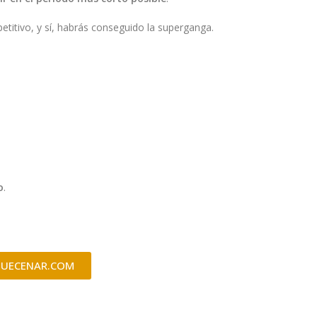
itivo, y sí, habrás conseguido la superganga.
o
.
 QUECENAR.COM