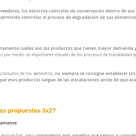
oveedores, los estrictos controles de conservación dentro de sus 
n permitido controlar el proceso de degradación de sus alimentos
actamente cuáles son los productos que tienen mayor demanda y
ndo por medio un importante estudio de los procesos de trazabilidad qu
 el consumo de los alimentos,
no siempre se consigue establecer los 
ue esos productos salgan de las instalaciones antes de que aca
las propuestas 3x2?
viamente
.
 aprovechar, pero
compremos solo aquellos que vamos a consumir