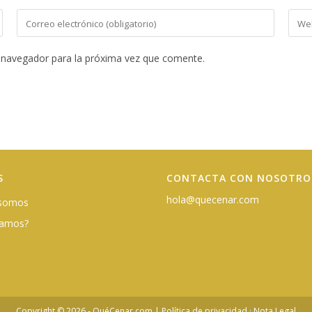
 navegador para la próxima vez que comente.
S
CONTACTA CON NOSOTRO
hola@quecenar.com
 somos
damos?
Copyright © 2026 - QuéCenar.com |
Política de privacidad
·
Nota Legal