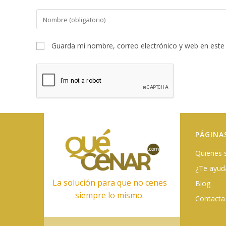
Introduce
tu
nombre
Guarda mi nombre, correo electrónico y web en este
o
nombre
de
usuario
para
comentar
PÁGINA
Quienes
¿Te ayu
La solución para que no cenes
Blog
siempre lo mismo.
Contacta