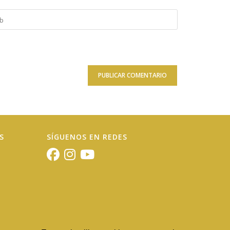
duce
onal)
S
SÍGUENOS EN REDES