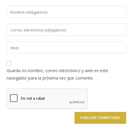
Introduce
tu
nombre
Introduce
o
tu
nombre
dirección
Introduce
de
de
la
usuario
correo
URL
para
electrónico
de
comentar
Guarda mi nombre, correo electrónico y web en este
para
tu
navegador para la próxima vez que comente.
comentar
web
(opcional)