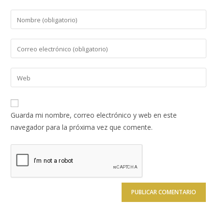
Introduce
tu
nombre
Introduce
o
tu
nombre
dirección
Introduce
de
de
la
usuario
correo
URL
para
electrónico
de
comentar
Guarda mi nombre, correo electrónico y web en este
para
tu
navegador para la próxima vez que comente.
comentar
web
(opcional)