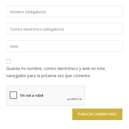
Introduce
tu
nombre
Introduce
o
tu
nombre
dirección
Introduce
de
de
la
usuario
correo
URL
para
electrónico
de
comentar
Guarda mi nombre, correo electrónico y web en este
para
tu
navegador para la próxima vez que comente.
comentar
web
(opcional)