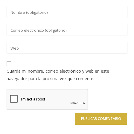
Introduce
tu
nombre
Introduce
o
tu
nombre
dirección
Introduce
de
de
la
usuario
correo
URL
para
electrónico
de
comentar
Guarda mi nombre, correo electrónico y web en este
para
tu
navegador para la próxima vez que comente.
comentar
web
(opcional)