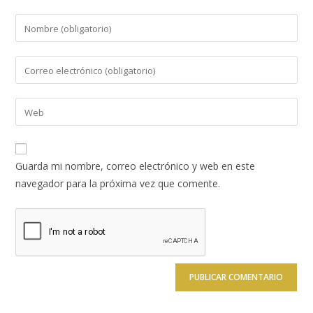
Introduce
tu
nombre
Introduce
o
tu
nombre
dirección
Introduce
de
de
la
usuario
correo
URL
para
electrónico
de
comentar
Guarda mi nombre, correo electrónico y web en este
para
tu
navegador para la próxima vez que comente.
comentar
web
(opcional)