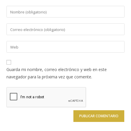
Introduce
tu
nombre
Introduce
o
tu
nombre
dirección
Introduce
de
de
la
usuario
correo
URL
para
electrónico
de
comentar
Guarda mi nombre, correo electrónico y web en este
para
tu
navegador para la próxima vez que comente.
comentar
web
(opcional)