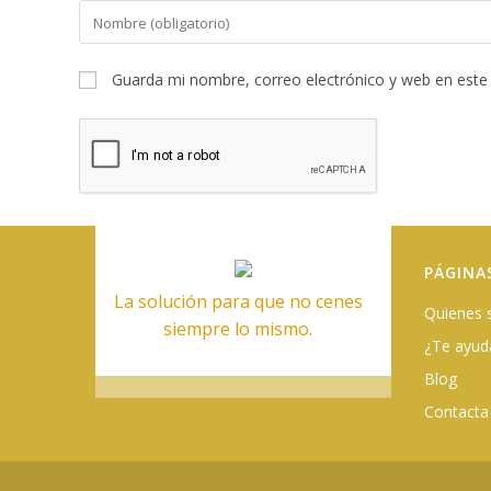
Introduce
tu
nombre
Guarda mi nombre, correo electrónico y web en este
o
nombre
de
usuario
para
comentar
PÁGINA
La solución para que no cenes
Quienes
siempre lo mismo.
¿Te ayu
Blog
Contacta