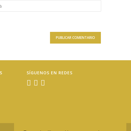
duce
onal)
S
SÍGUENOS EN REDES