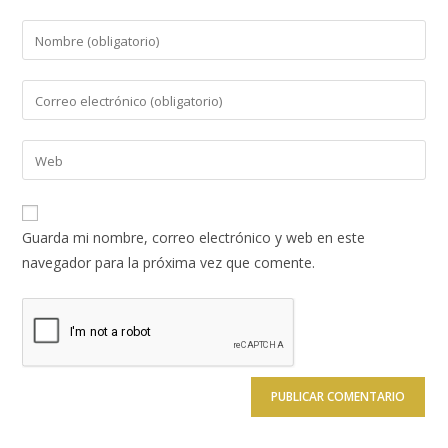
Introduce
tu
nombre
Introduce
o
tu
nombre
dirección
Introduce
de
de
la
usuario
correo
URL
para
electrónico
de
comentar
Guarda mi nombre, correo electrónico y web en este
para
tu
navegador para la próxima vez que comente.
comentar
web
(opcional)