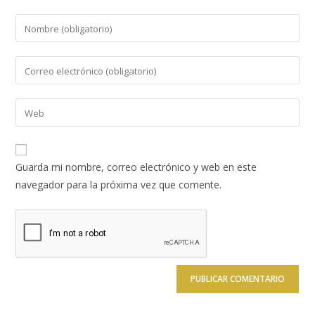
Introduce
tu
nombre
Introduce
o
tu
nombre
dirección
Introduce
de
de
la
usuario
correo
URL
para
electrónico
de
comentar
Guarda mi nombre, correo electrónico y web en este
para
tu
navegador para la próxima vez que comente.
comentar
web
(opcional)