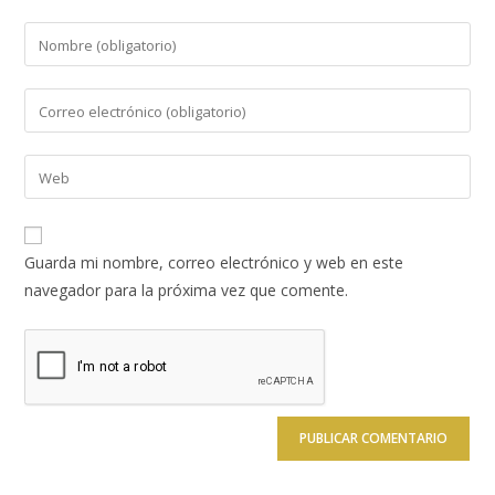
Introduce
tu
nombre
Introduce
o
tu
nombre
dirección
Introduce
de
de
la
usuario
correo
URL
para
electrónico
de
comentar
Guarda mi nombre, correo electrónico y web en este
para
tu
navegador para la próxima vez que comente.
comentar
web
(opcional)