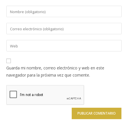
Introduce
tu
nombre
Introduce
o
tu
nombre
dirección
Introduce
de
de
la
usuario
correo
URL
para
electrónico
de
comentar
Guarda mi nombre, correo electrónico y web en este
para
tu
navegador para la próxima vez que comente.
comentar
web
(opcional)