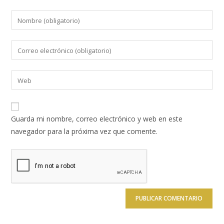
Introduce
tu
nombre
Introduce
o
tu
nombre
dirección
Introduce
de
de
la
usuario
correo
URL
para
electrónico
de
comentar
Guarda mi nombre, correo electrónico y web en este
para
tu
navegador para la próxima vez que comente.
comentar
web
(opcional)