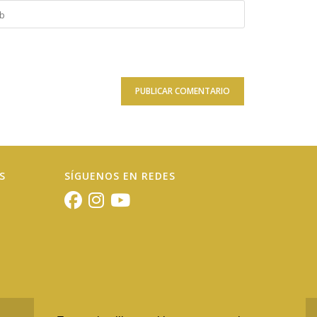
duce
onal)
S
SÍGUENOS EN REDES