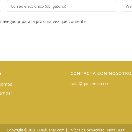
Introduce
Intro
tu
la
dirección
URL
 navegador para la próxima vez que comente.
de
de
correo
tu
electrónico
web
para
(opci
comentar
S
CONTACTA CON NOSOTRO
hola@quecenar.com
 somos
damos?
Copyright © 2026 - QuéCenar.com |
Política de privacidad
·
Nota Legal