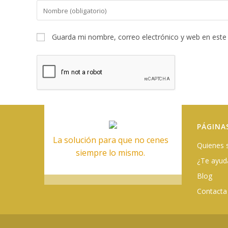
Introduce
tu
nombre
Guarda mi nombre, correo electrónico y web en este
o
nombre
de
usuario
para
comentar
PÁGINA
La solución para que no cenes
Quienes
siempre lo mismo.
¿Te ayu
Blog
Contacta