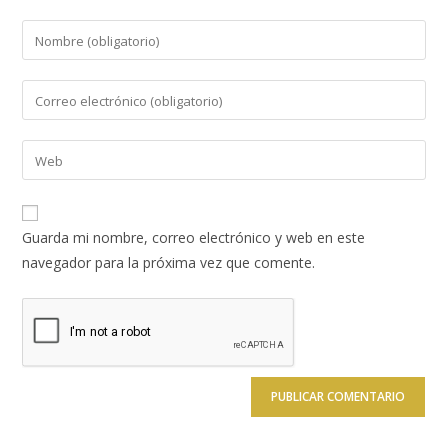
Introduce
tu
nombre
Introduce
o
tu
nombre
dirección
Introduce
de
de
la
usuario
correo
URL
para
electrónico
de
comentar
Guarda mi nombre, correo electrónico y web en este
para
tu
navegador para la próxima vez que comente.
comentar
web
(opcional)