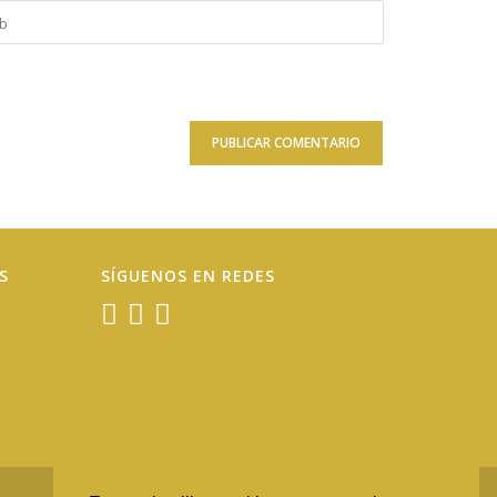
duce
onal)
S
SÍGUENOS EN REDES