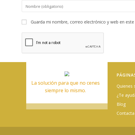
Introduce
tu
nombre
Guarda mi nombre, correo electrónico y web en este
o
nombre
de
usuario
para
comentar
PÁGINA
La solución para que no cenes
Quienes
siempre lo mismo.
¿Te ayu
Blog
Contacta