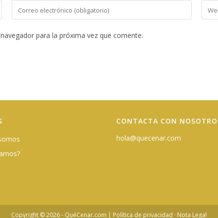
Introduce
Intro
tu
la
dirección
URL
 navegador para la próxima vez que comente.
de
de
correo
tu
electrónico
web
para
(opci
comentar
S
CONTACTA CON NOSOTRO
hola@quecenar.com
 somos
damos?
Copyright © 2026 - QuéCenar.com |
Política de privacidad
·
Nota Legal