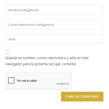
Introduce
tu
nombre
Introduce
o
tu
nombre
dirección
Introduce
de
de
la
usuario
correo
URL
para
electrónico
de
comentar
Guarda mi nombre, correo electrónico y web en este
para
tu
navegador para la próxima vez que comente.
comentar
web
(opcional)