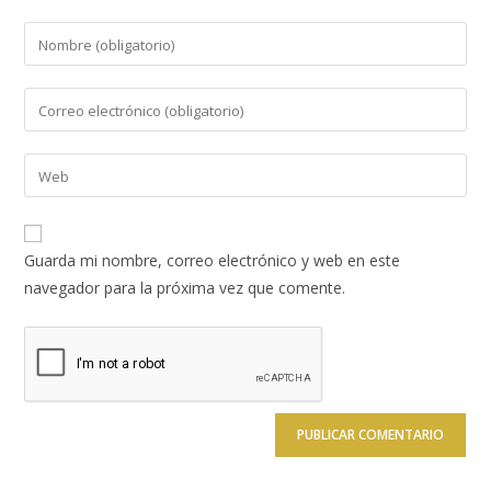
Introduce
tu
nombre
Introduce
o
tu
nombre
dirección
Introduce
de
de
la
usuario
correo
URL
para
electrónico
de
comentar
Guarda mi nombre, correo electrónico y web en este
para
tu
navegador para la próxima vez que comente.
comentar
web
(opcional)