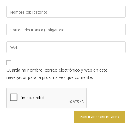
Introduce
tu
nombre
Introduce
o
tu
nombre
dirección
Introduce
de
de
la
usuario
correo
URL
para
electrónico
de
comentar
Guarda mi nombre, correo electrónico y web en este
para
tu
navegador para la próxima vez que comente.
comentar
web
(opcional)