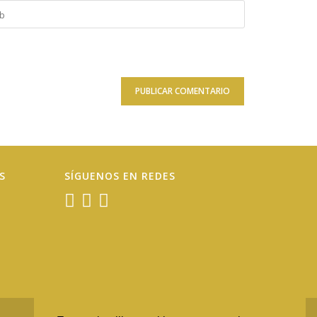
duce
onal)
S
SÍGUENOS EN REDES