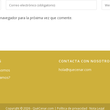
Introduce
Intro
tu
la
dirección
URL
 navegador para la próxima vez que comente.
de
de
correo
tu
electrónico
web
para
(opci
comentar
S
CONTACTA CON NOSOTRO
hola@quecenar.com
 somos
damos?
Copyright © 2026 - QuéCenar.com |
Política de privacidad
·
Nota Legal