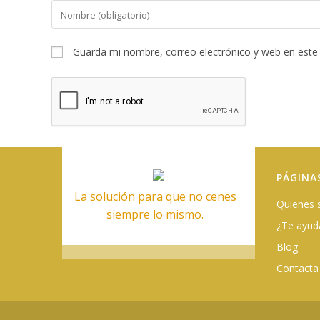
Introduce
tu
nombre
Guarda mi nombre, correo electrónico y web en este
o
nombre
de
usuario
para
comentar
PÁGINA
La solución para que no cenes
Quienes
siempre lo mismo.
¿Te ayu
Blog
Contacta