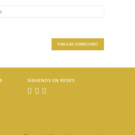
duce
onal)
S
SÍGUENOS EN REDES