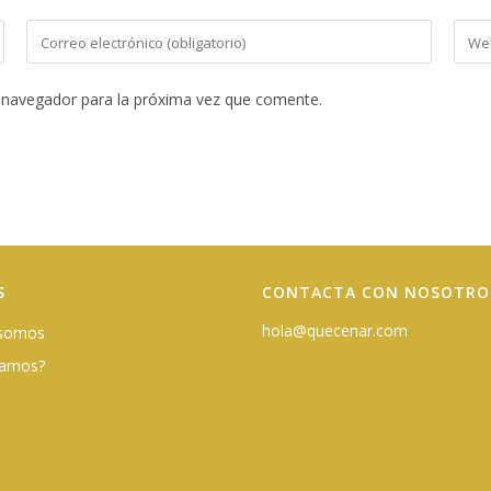
Introduce
Intro
tu
la
dirección
URL
 navegador para la próxima vez que comente.
de
de
correo
tu
electrónico
web
para
(opci
comentar
S
CONTACTA CON NOSOTRO
hola@quecenar.com
 somos
damos?