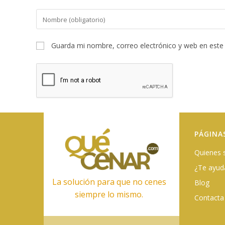
Introduce
tu
nombre
Guarda mi nombre, correo electrónico y web en este
o
nombre
de
usuario
para
comentar
PÁGINA
Quienes
¿Te ayu
La solución para que no cenes
Blog
siempre lo mismo.
Contacta