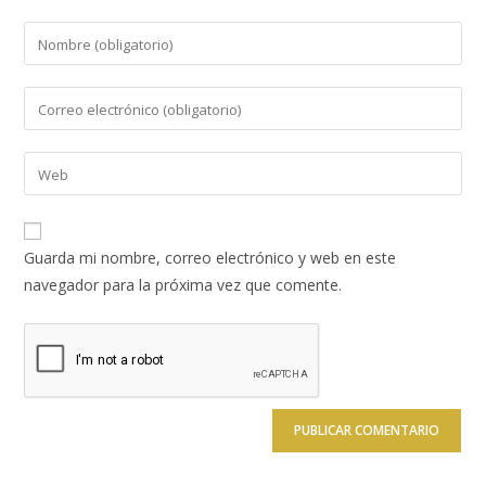
Introduce
tu
nombre
Introduce
o
tu
nombre
dirección
Introduce
de
de
la
usuario
correo
URL
para
electrónico
de
comentar
Guarda mi nombre, correo electrónico y web en este
para
tu
navegador para la próxima vez que comente.
comentar
web
(opcional)