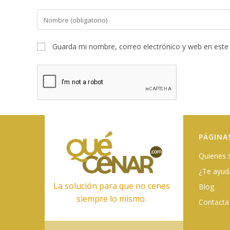
Introduce
tu
nombre
Guarda mi nombre, correo electrónico y web en este
o
nombre
de
usuario
para
comentar
PÁGINA
Quienes
¿Te ayu
La solución para que no cenes
Blog
siempre lo mismo.
Contacta