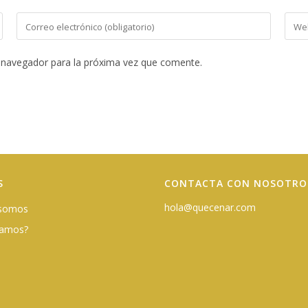
Introduce
Intro
tu
la
dirección
URL
 navegador para la próxima vez que comente.
de
de
correo
tu
electrónico
web
para
(opci
comentar
S
CONTACTA CON NOSOTRO
hola@quecenar.com
 somos
damos?