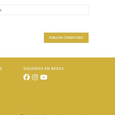
duce
onal)
S
SÍGUENOS EN REDES