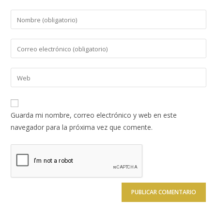
Introduce
tu
nombre
Introduce
o
tu
nombre
dirección
Introduce
de
de
la
usuario
correo
URL
para
electrónico
de
comentar
Guarda mi nombre, correo electrónico y web en este
para
tu
navegador para la próxima vez que comente.
comentar
web
(opcional)