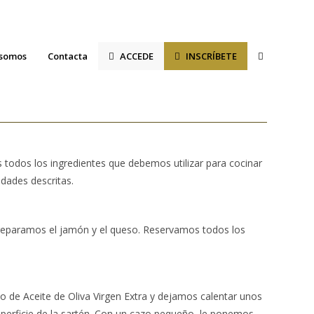
Alternar
 somos
Contacta
ACCEDE
INSCRÍBETE
búsqueda
de
la
 todos los ingredientes que debemos utilizar para cocinar
web
idades descritas.
reparamos el jamón y el queso. Reservamos todos los
 de Aceite de Oliva Virgen Extra y dejamos calentar unos
perficie de la sartén. Con un cazo pequeño, le ponemos