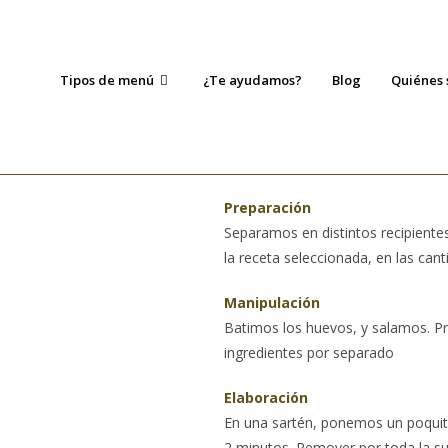
Tipos de menú
¿Te ayudamos?
Blog
Quiénes
Preparación
Separamos en distintos recipientes
la receta seleccionada, en las cant
Manipulación
Batimos los huevos, y salamos. P
ingredientes por separado
Elaboración
En una sartén, ponemos un poquito
2 minutos. Remover por toda la su