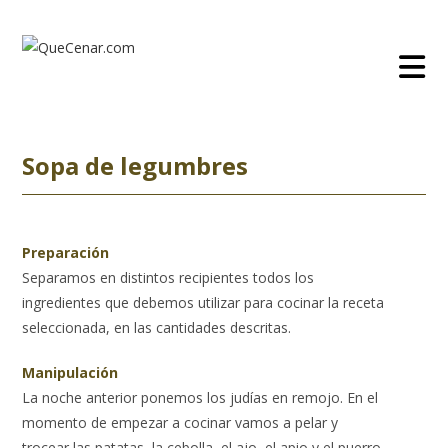
Ir
al
contenido
Sopa de legumbres
Preparación
Separamos en distintos recipientes todos los
ingredientes que debemos utilizar para cocinar la receta
seleccionada, en las cantidades descritas.
Manipulación
La noche anterior ponemos los judías en remojo. En el
momento de empezar a cocinar vamos a pelar y
trocear las patatas, la cebolla, el ajo, el apio y el puerro.