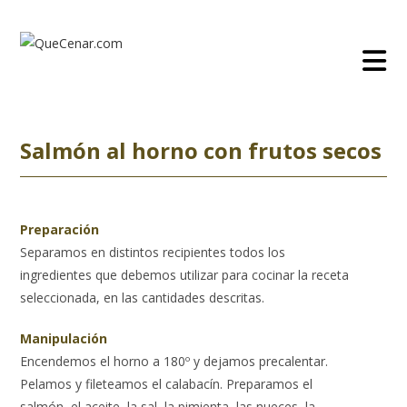
Ir
al
contenido
Salmón al horno con frutos secos
Preparación
Separamos en distintos recipientes todos los
ingredientes que debemos utilizar para cocinar la receta
seleccionada, en las cantidades descritas.
Manipulación
Encendemos el horno a 180º y dejamos precalentar.
Pelamos y fileteamos el calabacín. Preparamos el
salmón, el aceite, la sal, la pimienta, las nueces, la