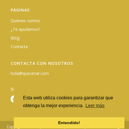
PÁGINAS
Quienes somos
¿Te ayudamos?
Blog
Contacta
CONTACTA CON NOSOTROS
hola@quecenar.com
SÍGUENOS EN REDES
Esta web utiliza cookies para garantizar que
obtenga la mejor experiencia.
Leer más
Entendido!
Copyright © 2026 - QuéCenar.com |
Política de privacidad
·
Nota Legal