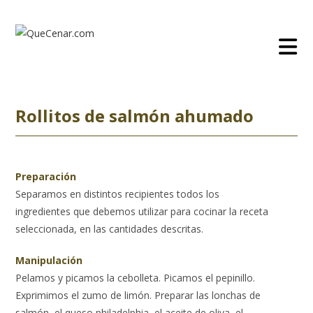
Ir
al
contenido
Rollitos de salmón ahumado
Preparación
Separamos en distintos recipientes todos los
ingredientes que debemos utilizar para cocinar la receta
seleccionada, en las cantidades descritas.
Manipulación
Pelamos y picamos la cebolleta. Picamos el pepinillo.
Exprimimos el zumo de limón. Preparar las lonchas de
salmón, el queso philadelphia, el aceite de oliva, el