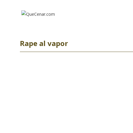
Ir
al
contenido
Rape al vapor