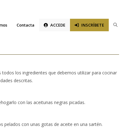
Alternar
omos
Contacta
ACCEDE
INSCRÍBETE
búsqueda
de
la
 todos los ingredientes que debemos utilizar para cocinar
web
idades descritas.
ehogarlo con las aceitunas negras picadas.
os pelados con unas gotas de aceite en una sartén.