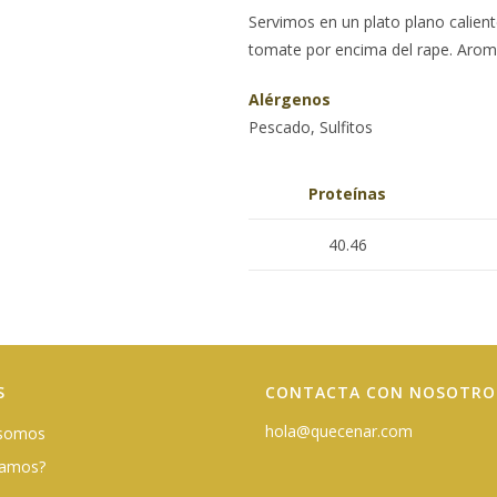
Servimos en un plato plano caliente
tomate por encima del rape. Aroma
Alérgenos
Pescado, Sulfitos
Proteínas
40.46
S
CONTACTA CON NOSOTRO
hola@quecenar.com
 somos
damos?