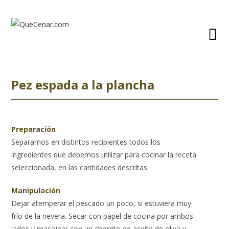
Ir
al
contenido
Pez espada a la plancha
Preparación
Separamos en distintos recipientes todos los
ingredientes que debemos utilizar para cocinar la receta
seleccionada, en las cantidades descritas.
Manipulación
Dejar atemperar el pescado un poco, si estuviera muy
frío de la nevera. Secar con papel de cocina por ambos
lados y masajear con un chorrito de aceite de oliva y