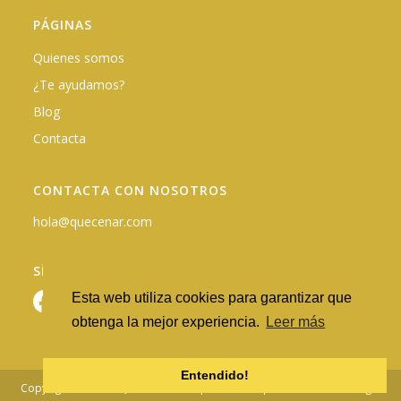
PÁGINAS
Quienes somos
¿Te ayudamos?
Blog
Contacta
CONTACTA CON NOSOTROS
hola@quecenar.com
SÍGUENOS EN REDES
Esta web utiliza cookies para garantizar que
obtenga la mejor experiencia.
Leer más
Entendido!
Copyright © 2026 - QuéCenar.com |
Política de privacidad
·
Nota Legal