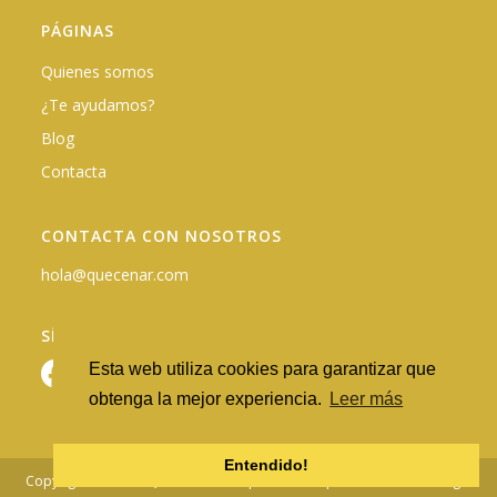
PÁGINAS
Quienes somos
¿Te ayudamos?
Blog
Contacta
CONTACTA CON NOSOTROS
hola@quecenar.com
SÍGUENOS EN REDES
Esta web utiliza cookies para garantizar que
obtenga la mejor experiencia.
Leer más
Entendido!
Copyright © 2026 - QuéCenar.com |
Política de privacidad
·
Nota Legal