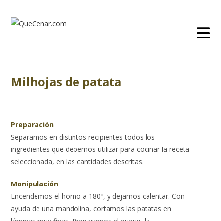
Ir
al
contenido
Milhojas de patata
Preparación
Separamos en distintos recipientes todos los
ingredientes que debemos utilizar para cocinar la receta
seleccionada, en las cantidades descritas.
Manipulación
Encendemos el horno a 180º, y dejamos calentar. Con
ayuda de una mandolina, cortamos las patatas en
láminas muy finas. Preparamos el queso, la