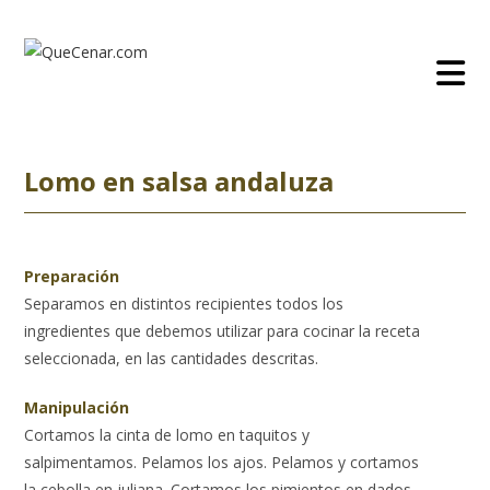
Ir
al
contenido
Lomo en salsa andaluza
Preparación
Separamos en distintos recipientes todos los
ingredientes que debemos utilizar para cocinar la receta
seleccionada, en las cantidades descritas.
Manipulación
Cortamos la cinta de lomo en taquitos y
salpimentamos. Pelamos los ajos. Pelamos y cortamos
la cebolla en juliana. Cortamos los pimientos en dados.