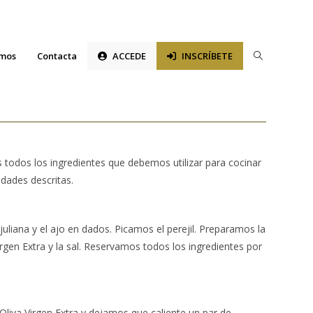
Alternar
omos
Contacta
ACCEDE
INSCRÍBETE
búsqueda
de
la
 todos los ingredientes que debemos utilizar para cocinar
web
idades descritas.
uliana y el ajo en dados. Picamos el perejil. Preparamos la
rgen Extra y la sal. Reservamos todos los ingredientes por
liva Virgen Extra y dejamos que caliente un par de