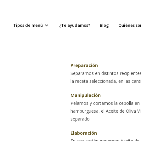
Tipos de menú
¿Te ayudamos?
Blog
Quiénes s
Preparación
Separamos en distintos recipientes
la receta seleccionada, en las cant
Manipulación
Pelamos y cortamos la cebolla en j
hamburguesa, el Aceite de Oliva Vi
separado.
Elaboración
En una sartén ponemos Aceite de O