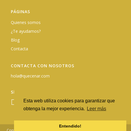
PÁGINAS
Quienes somos
¿Te ayudamos?
Blog
Contacta
CONTACTA CON NOSOTROS
hola@quecenar.com
SÍGUENOS EN REDES
Esta web utiliza cookies para garantizar que
obtenga la mejor experiencia.
Leer más
Entendido!
Copyright © 2026 - QuéCenar.com |
Política de privacidad
·
Nota Legal