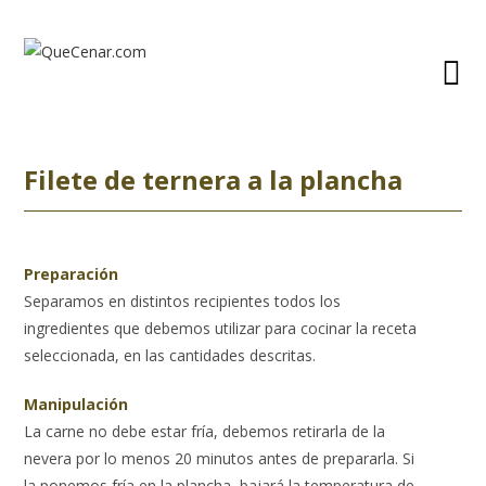
Ir
al
contenido
Filete de ternera a la plancha
Preparación
Separamos en distintos recipientes todos los
ingredientes que debemos utilizar para cocinar la receta
seleccionada, en las cantidades descritas.
Manipulación
La carne no debe estar fría, debemos retirarla de la
nevera por lo menos 20 minutos antes de prepararla. Si
la ponemos fría en la plancha, bajará la temperatura de