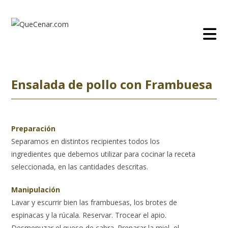
Ir
al
contenido
Ensalada de pollo con Frambuesa
Preparación
Separamos en distintos recipientes todos los
ingredientes que debemos utilizar para cocinar la receta
seleccionada, en las cantidades descritas.
Manipulación
Lavar y escurrir bien las frambuesas, los brotes de
espinacas y la rúcala. Reservar. Trocear el apio.
Desmenuzar el queso de cabra. Preparar la miel, el