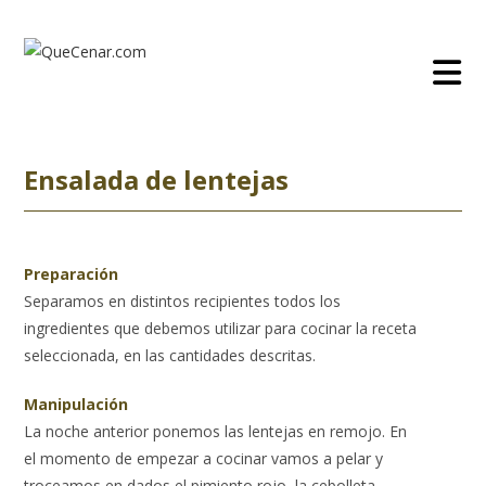
Ir
al
contenido
Ensalada de lentejas
Preparación
Separamos en distintos recipientes todos los
ingredientes que debemos utilizar para cocinar la receta
seleccionada, en las cantidades descritas.
Manipulación
La noche anterior ponemos las lentejas en remojo. En
el momento de empezar a cocinar vamos a pelar y
troceamos en dados el pimiento rojo, la cebolleta.