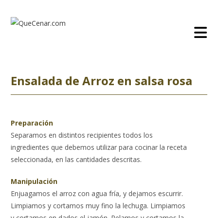
Ir
al
contenido
Ensalada de Arroz en salsa rosa
Preparación
Separamos en distintos recipientes todos los
ingredientes que debemos utilizar para cocinar la receta
seleccionada, en las cantidades descritas.
Manipulación
Enjuagamos el arroz con agua fría, y dejamos escurrir.
Limpiamos y cortamos muy fino la lechuga. Limpiamos
y cortamos en dados el jamón. Pelamos y cortamos la