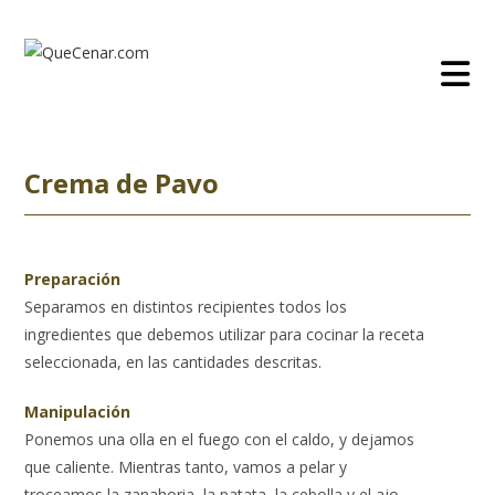
Ir
al
contenido
Crema de Pavo
Preparación
Separamos en distintos recipientes todos los
ingredientes que debemos utilizar para cocinar la receta
seleccionada, en las cantidades descritas.
Manipulación
Ponemos una olla en el fuego con el caldo, y dejamos
que caliente. Mientras tanto, vamos a pelar y
troceamos la zanahoria, la patata, la cebolla y el ajo.