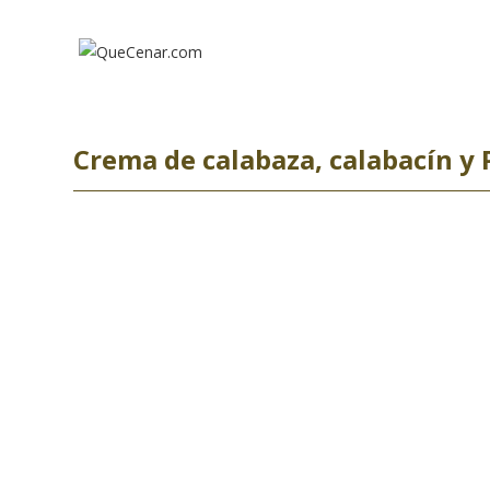
Ir
al
contenido
Crema de calabaza, calabacín y 