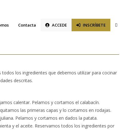
Alternar
omos
Contacta
ACCEDE
INSCRÍBETE
búsqueda
de
la
 todos los ingredientes que debemos utilizar para cocinar
web
idades descritas.
jamos calentar. Pelamos y cortamos el calabacín.
quitamos las primeras capas y lo cortamos en rodajas.
juliana. Pelamos y cortamos en dados la patata.
mienta y el aceite. Reservamos todos los ingredientes por