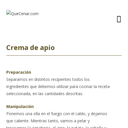
Ir
al
contenido
Crema de apio
Preparación
Separamos en distintos recipientes todos los
ingredientes que debemos utilizar para cocinar la receta
seleccionada, en las cantidades descritas.
Manipulación
Ponemos una olla en el fuego con el caldo, y dejamos
que caliente. Mientras tanto, vamos a pelar y
troceamos la zanahoria, el apio, la patata, la cebolla y