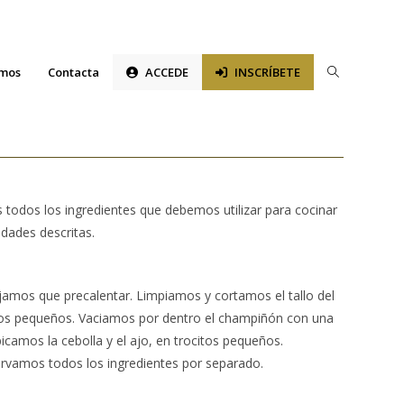
Alternar
omos
Contacta
ACCEDE
INSCRÍBETE
búsqueda
de
la
 todos los ingredientes que debemos utilizar para cocinar
web
idades descritas.
amos que precalentar. Limpiamos y cortamos el tallo del
tos pequeños. Vaciamos por dentro el champiñón con una
camos la cebolla y el ajo, en trocitos pequeños.
rvamos todos los ingredientes por separado.