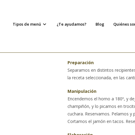
Tipos de menú
¿Te ayudamos?
Blog
Quiénes s
Preparación
Separamos en distintos recipientes
la receta seleccionada, en las cant
Manipulación
Encendemos el horno a 180º, y dej
champiñón, y lo picamos en troci
cuchara. Reservamos. Pelamos y pi
Cortamos el jamón en tacos. Rese
Elaboración