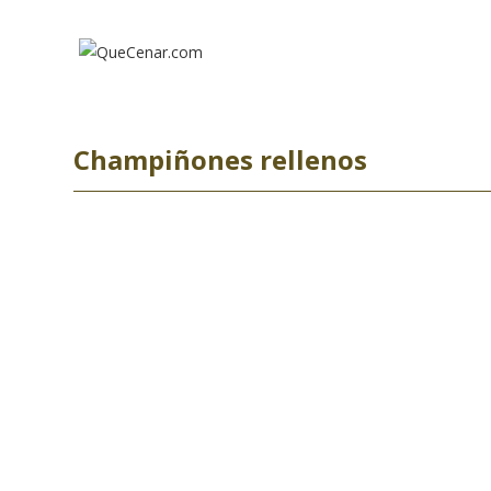
Ir
al
contenido
Champiñones rellenos