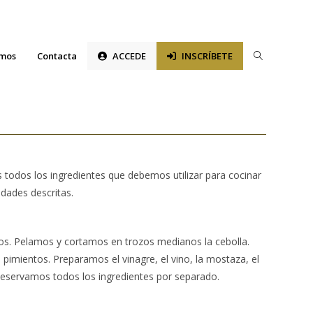
Alternar
omos
Contacta
ACCEDE
INSCRÍBETE
búsqueda
de
la
web
 todos los ingredientes que debemos utilizar para cocinar
idades descritas.
os. Pelamos y cortamos en trozos medianos la cebolla.
imientos. Preparamos el vinagre, el vino, la mostaza, el
Reservamos todos los ingredientes por separado.