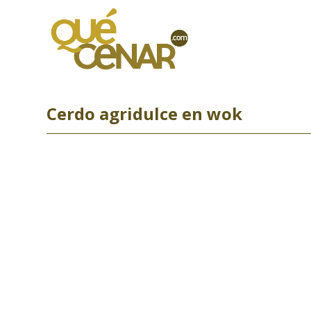
Ir
al
contenido
Cerdo agridulce en wok