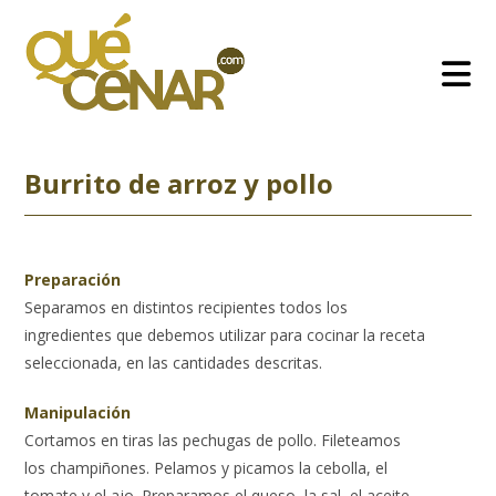
Ir
al
contenido
Burrito de arroz y pollo
Preparación
Separamos en distintos recipientes todos los
ingredientes que debemos utilizar para cocinar la receta
seleccionada, en las cantidades descritas.
Manipulación
Cortamos en tiras las pechugas de pollo. Fileteamos
los champiñones. Pelamos y picamos la cebolla, el
tomate y el ajo. Preparamos el queso, la sal, el aceite,