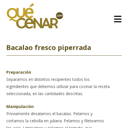
Ir
al
contenido
Bacalao fresco piperrada
Preparación
Separamos en distintos recipientes todos los
ingredientes que debemos utilizar para cocinar la receta
seleccionada, en las cantidades descritas.
Manipulación
Previamente desalamos el bacalao. Pelamos y
cortamos la cebolla en juliana. Pelamos y fileteamos
los ajos. Limpiamos y pelamos el tomate, que