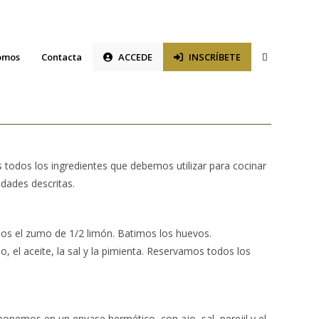
Alternar
omos
Contacta
ACCEDE
INSCRÍBETE
búsqueda
de
la
 todos los ingredientes que debemos utilizar para cocinar
web
idades descritas.
imos el zumo de 1/2 limón. Batimos los huevos.
o, el aceite, la sal y la pimienta. Reservamos todos los
ponemos en un envase hermético, con ajo, sal, perejil y el