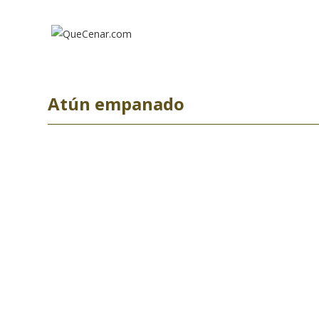
Ir
al
contenido
Atún empanado