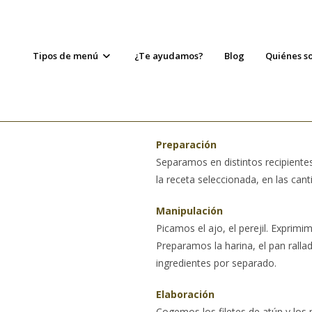
Tipos de menú
¿Te ayudamos?
Blog
Quiénes s
Preparación
Separamos en distintos recipientes
la receta seleccionada, en las cant
Manipulación
Picamos el ajo, el perejil. Exprim
Preparamos la harina, el pan rallad
ingredientes por separado.
Elaboración
Cogemos los filetes de atún y los 