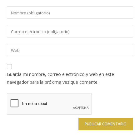
Introduce
tu
nombre
Introduce
o
tu
nombre
dirección
Introduce
de
de
la
usuario
correo
URL
para
electrónico
de
comentar
Guarda mi nombre, correo electrónico y web en este
para
tu
navegador para la próxima vez que comente.
comentar
web
(opcional)